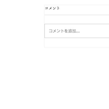
コメント
コメントを追加…
贈り物にぜひ。RE:WOODタ
ンブラー
Email :