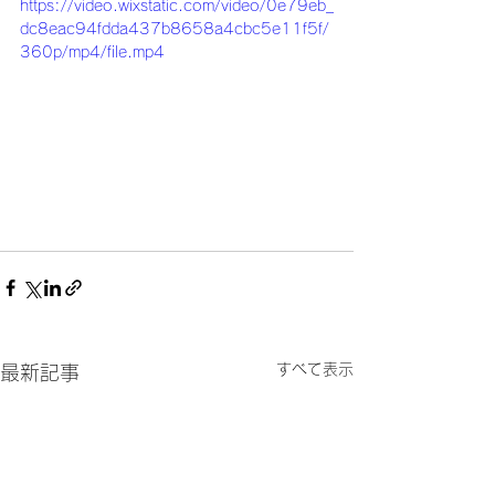
https://video.wixstatic.com/video/0e79eb_
dc8eac94fdda437b8658a4cbc5e11f5f/
360p/mp4/file.mp4
すべて表示
最新記事