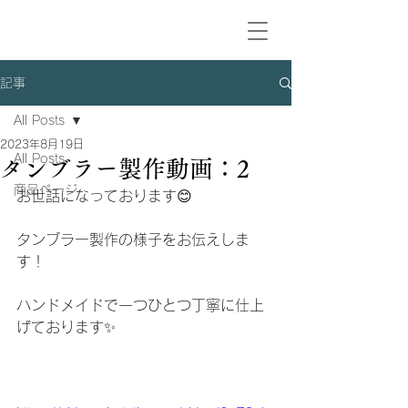
記事
All Posts
2023年8月19日
All Posts
タンブラー製作動画：2
商品ページ
お世話になっております😊
タンブラー製作の様子をお伝えしま
す！
ハンドメイドで一つひとつ丁寧に仕上
げております✨