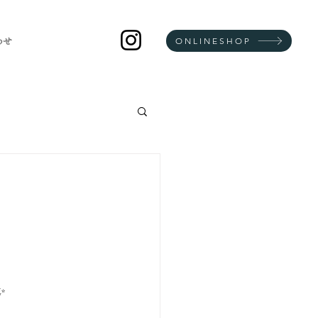
ONLINESHOP
わせ
✨