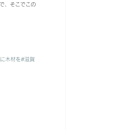
ので、そこでこの
近に木材を
#滋賀