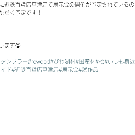
6日に近鉄百貨店草津店で展示会の開催が予定されている
ただく予定です！
します😊
キタンブラー
#rewood
#びわ湖材
#国産材
#桧
#いつも身
メイド
#近鉄百貨店草津店
#展示会
#試作品