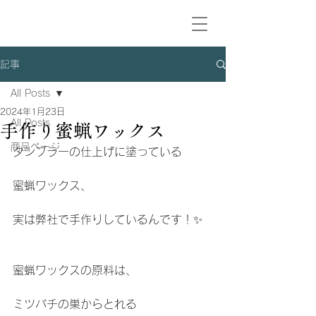
記事
All Posts
2024年1月23日
All Posts
手作り蜜蝋ワックス
商品ページ
タンブラーの仕上げに塗っている
蜜蝋ワックス、
実は弊社で手作りしているんです！✨
蜜蝋ワックスの原料は、
ミツバチの巣からとれる