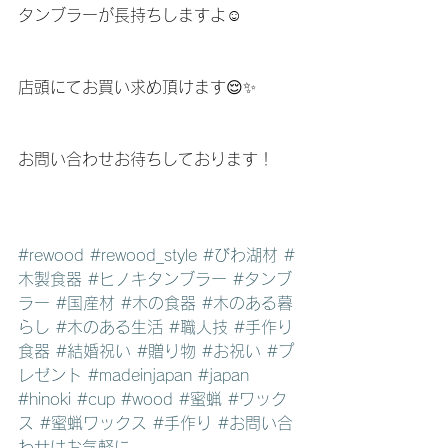
タンブラーが長持ちしますよ☺️
店頭にてお買い求め頂けます😌✨
お問い合わせお待ちしております！
#rewood
#rewood_style
#びわ湖材
#
木製食器
#ヒノキタンブラー
#タンブ
ラー
#国産材
#木の食器
#木のある暮
らし
#木のある生活
#職人技
#手作り
食器
#結婚祝い
#贈り物
#お祝い
#プ
レゼント
#madeinjapan
#japan
#hinoki
#cup
#wood
#蜜蝋
#ワック
ス
#蜜蝋ワックス
#手作り
#お問い合
わせはお気軽に