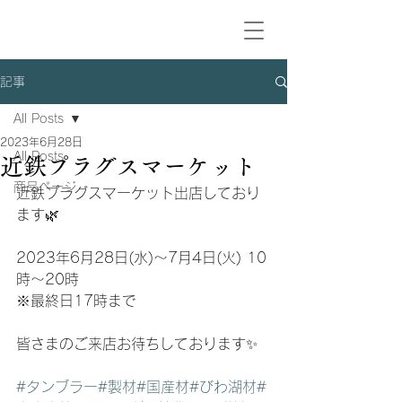
記事
All Posts
2023年6月28日
All Posts
近鉄プラグスマーケット
商品ページ
近鉄プラグスマーケット出店しており
ます🌿
2023年6月28日(水)〜7月4日(火) 10
時〜20時
※最終日17時まで
皆さまのご来店お待ちしております✨
#タンブラー
#製材
#国産材
#びわ湖材
#