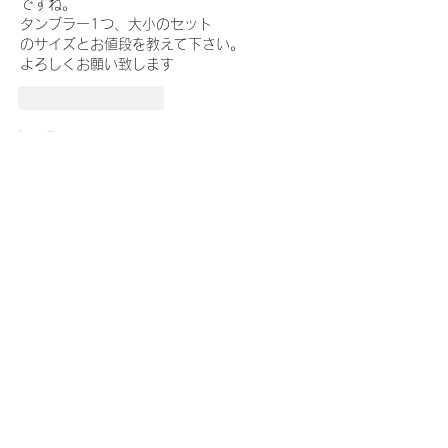
ですね。
タンブラー1つ、大小のセット
のサイズとお値段を教えて下さい。
よろしくお願い致します
いいね！
返信
t-motsukyo
2023年8月19日
返信先
ゆう子 金田
金田様
初めまして。
お褒めの言葉を頂きありがとうございま
す。
NUKUMORI（小）¥4,400 税込
サイズ：約Φ8㎝×高さ約6.5㎝　　容量
約90ml
NUKUMORI（大）¥7,700 税込
サイズ：約Φ8㎝×高さ約10㎝　　容量：