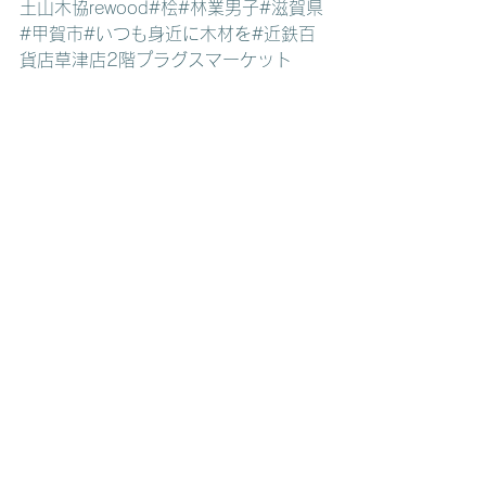
土山木協rewood
#桧
#林業男子
#滋賀県
#甲賀市
#いつも身近に木材を
#近鉄百
貨店草津店2階プラグスマーケット