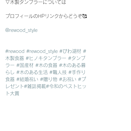
▽木製タンブラーについては
プロフィールのHPリンクからどうぞ🥰
@rewood_style
#rewood
#rewood_style
#びわ湖材
#
木製食器
#ヒノキタンブラー
#タンブ
ラー
#国産材
#木の食器
#木のある暮
らし
#木のある生活
#職人技
#手作り
食器
#結婚祝い
#贈り物
#お祝い
#プ
レゼント
#雑誌掲載
#令和のベストヒッ
ト大賞