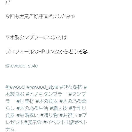
が
今回も大変ご好評頂きました🙏✨
▽木製タンブラーについては
プロフィールのHPリンクからどうぞ🥰
@rewood_style
#rewood
#rewood_style
#びわ湖材
#
木製食器
#ヒノキタンブラー
#タンブ
ラー
#国産材
#木の食器
#木のある暮
らし
#木のある生活
#職人技
#手作り
食器
#結婚祝い
#贈り物
#お祝い
#プ
レゼント
#展示会
#イベント出店
#ベト
ナム