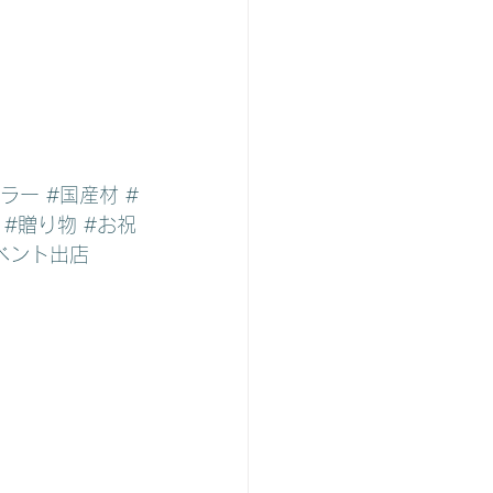
ブラー
#国産材
#
#贈り物
#お祝
ベント出店