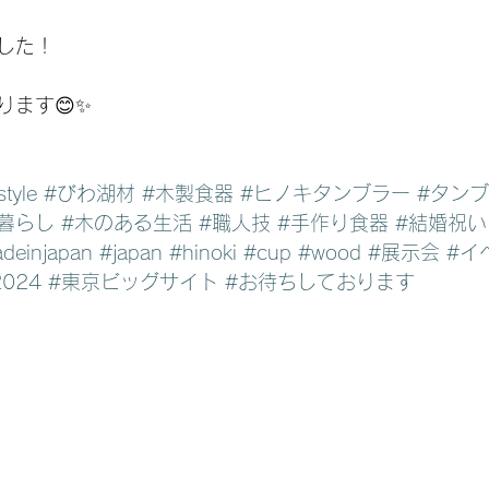
した！
ります😊✨
tyle
#びわ湖材
#木製食器
#ヒノキタンブラー
#タン
暮らし
#木のある生活
#職人技
#手作り食器
#結婚祝い
deinjapan
#japan
#hinoki
#cup
#wood
#展示会
#イ
2024
#東京ビッグサイト
#お待ちしております