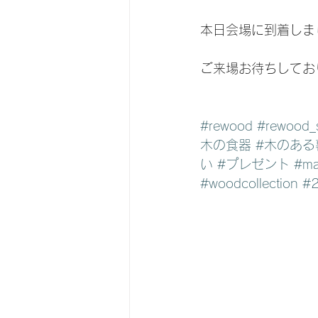
本日会場に到着しま
ご来場お待ちしてお
#rewood
#rewood_s
木の食器
#木のある
い
#プレゼント
#ma
#woodcollection
#